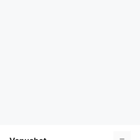
İçeriğe
atla