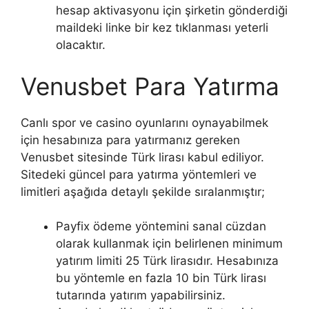
hesap aktivasyonu için şirketin gönderdiği
maildeki linke bir kez tıklanması yeterli
olacaktır.
Venusbet Para Yatırma
Canlı spor ve casino oyunlarını oynayabilmek
için hesabınıza para yatırmanız gereken
Venusbet sitesinde Türk lirası kabul ediliyor.
Sitedeki güncel para yatırma yöntemleri ve
limitleri aşağıda detaylı şekilde sıralanmıştır;
Payfix ödeme yöntemini sanal cüzdan
olarak kullanmak için belirlenen minimum
yatırım limiti 25 Türk lirasıdır. Hesabınıza
bu yöntemle en fazla 10 bin Türk lirası
tutarında yatırım yapabilirsiniz.