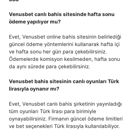
Venusbet canlı bahis sitesinde hafta sonu
ödeme yapılıyor mu?
Evet, Venusbet online bahis sitesinin belirlediği
güncel ödeme yöntemlerini kullanarak hafta içi
ve hafta sonu her gün para çekebilirsiniz.
Ödemelerde komisyon kesilmeden, hafta sonu
da aynı sürede para çekebilirsiniz.
Venusbet bahis sitesinin canlı oyunları Türk
lirasıyla oynanır mı?
Evet, Venusbet canlı bahis şirketinin yayınladığı
tüm oyunları Türk lirası para birimiyle
oynayabilirsiniz. Firmanın güncel ödeme limitleri
ve bet seçenekleri Türk lirasıyla kullanılabiliyor.