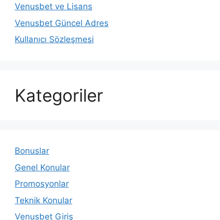
Venusbet ve Lisans
Venusbet Güncel Adres
Kullanıcı Sözleşmesi
Kategoriler
Bonuslar
Genel Konular
Promosyonlar
Teknik Konular
Venusbet Giriş