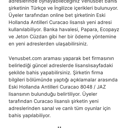
adreslerinde oynayabileceğiniz Venusbet bahis
şirketinin Türkçe ve İngilizce içerikleri bulunuyor.
Üyeler tarafından online bet şirketinin Eski
Hollanda Antilleri Curacao lisanslı yeni adresi
kullanılabiliyor. Banka havalesi, Papara, Ecopayz
ve Jeton Cüzdan gibi her bir ödeme yöntemine
en yeni adreslerden ulaşabilirsiniz.
Venusbet.com araması yaparak bet firmasının
belirlediği güncel adreslerde lisanslısayfadaki
şekilde bahis yapabilirsiniz. Şirketin firma
bilgileri bölümünde yaptığı açıklamalar arasında
Eski Hollanda Antilleri Curacao 8048 / JAZ
lisansının bulunduğu belirtiliyor. Üyeler
tarafından Curacao lisanslı şirketin yeni
adreslerinden sanal ve canlı tüm oyunlar için
bahis yapılabiliyor.