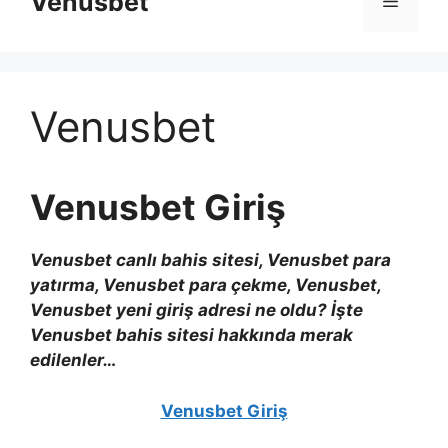
Venusbet
Menü
Venusbet
Venusbet Giriş
Venusbet canlı bahis sitesi, Venusbet para
yatırma, Venusbet para çekme, Venusbet,
Venusbet yeni giriş adresi ne oldu? İşte
Venusbet bahis sitesi hakkında merak
edilenler…
Venusbet Giriş