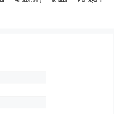
lar
Venusbet Giriş
Bonuslar
Promosyonlar
m