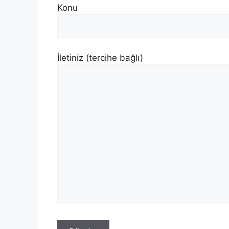
Konu
İletiniz (tercihe bağlı)