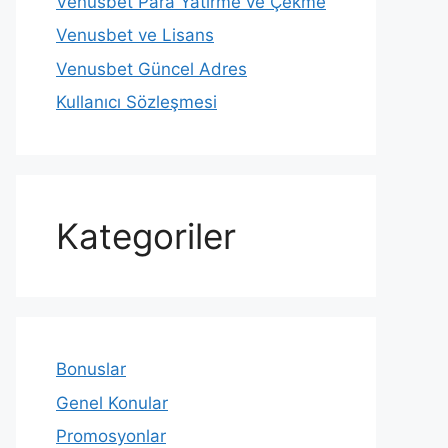
Venusbet Para Yatırme ve Çekme
Venusbet ve Lisans
Venusbet Güncel Adres
Kullanıcı Sözleşmesi
Kategoriler
Bonuslar
Genel Konular
Promosyonlar