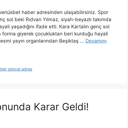
 venüsbet haber adresinden ulaşabilirsiniz. Spor
enç sol beki Rıdvan Yılmaz, siyah-beyazlı takımda
ali yaşadığını ifade etti. Kara Kartalın genç sol
a forma giyerek çocukluktan beri kurduğu hayali
n resmi yayın organlarından Beşiktaş …
Devamını
bet güncel adres
nunda Karar Geldi!