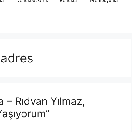
lar
Venusbet Giriş
Bonuslar
Promosyonlar
 adres
 – Rıdvan Yılmaz,
Yaşıyorum’’