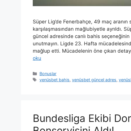
Süper Lig’de Fenerbahçe, 49 maç aranın s
karşılaşmasından mağlubiyetle ayrıldı. Sü
güncel adresinde canlı bahis seçeneğinin ya
unutmayın. Ligde 23. Hafta mücadelesinde
mağlup etti. Mücadelenin öne çıkan detaylar
oku
Kategoriler
Bonuslar
Etiketler
venüsbet bahis
,
venüsbet güncel adres
,
venüs
Bundesliga Ekibi Do
Bonservisini Aldı!