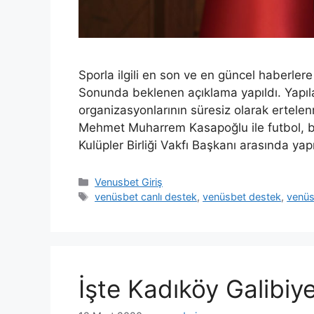
Sporla ilgili en son ve en güncel haberle
Sonunda beklenen açıklama yapıldı. Yapıla
organizasyonlarının süresiz olarak ertelen
Mehmet Muharrem Kasapoğlu ile futbol, ba
Kulüpler Birliği Vakfı Başkanı arasında yap
Kategoriler
Venusbet Giriş
Etiketler
venüsbet canlı destek
,
venüsbet destek
,
venüs
İşte Kadıköy Galibiye