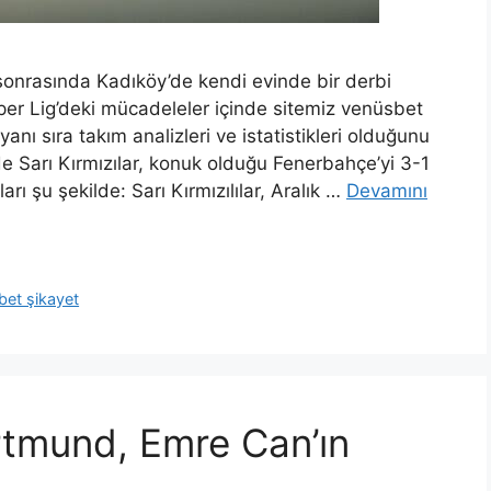
onrasında Kadıköy’de kendi evinde bir derbi
per Lig’deki mücadeleler içinde sitemiz venüsbet
nı sıra takım analizleri ve istatistikleri olduğunu
 Sarı Kırmızılar, konuk olduğu Fenerbahçe’yi 3-1
ı şu şekilde: Sarı Kırmızılılar, Aralık …
Devamını
bet şikayet
rtmund, Emre Can’ın